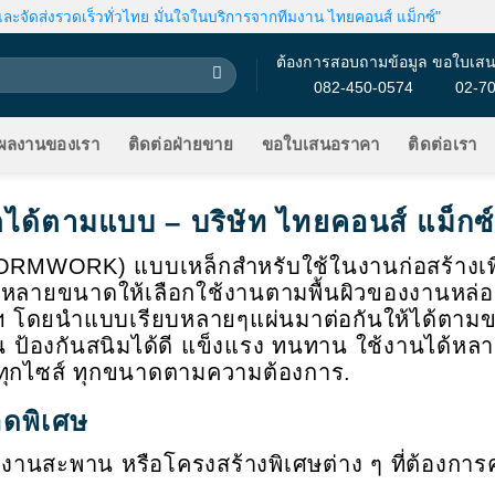
ะจัดส่งรวดเร็วทั่วไทย มั่นใจในบริการจากทีมงาน ไทยคอนส์ แม็กซ์"
ต้องการสอบถามข้อมูล ขอใบเสน
082-450-0574
02-7
ผลงานของเรา
ติดต่อฝ่ายขาย
ขอใบเสนอราคา
ติดต่อเรา
ได้ตามแบบ – บริษัท ไทยคอนส์ แม็กซ
MWORK) แบบเหล็กสำหรับใช้ในงานก่อสร้างเพื
ลายขนาดให้เลือกใช้งานตามพื้นผิวของงานหล่อ 
ลฯ โดยนำแบบเรียบหลายๆแผ่นมาต่อกันให้ได้ตามข
น ป้องกันสนิมได้ดี แข็งแรง
ทนทาน ใช้งานได้หลาย
ทุกไซส์ ทุกขนาดตามความต้องการ.
าดพิเศษ
 งานสะพาน หรือโครงสร้างพิเศษต่าง ๆ ที่ต้องกา