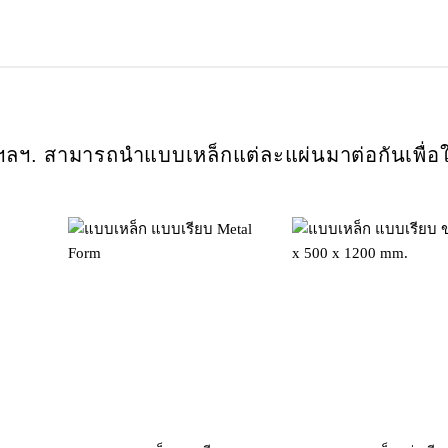
 ฯลฯ. สามารถนำแบบเหล็กแต่ละแผ่นมาต่อกันเพื่อใ