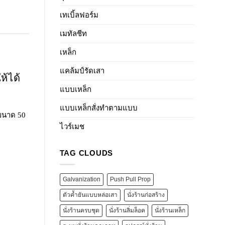
เทเบิ้ลฟอร์ม
เมทัลชีท
เหล็ก
แคล้มป์รัดเสา
ห้ได้
แบบเหล็ก
แบบเหล็กสั่งทำตามแบบ
ไวร์เมช
TAG CLOUDS
Galvanization
Push Pull Prop
ตัวค้ำยันแบบหล่อเสา
นั่งร้านก่อสร้าง
นั่งร้านครบชุด
นั่งร้านลิ่มล็อค
นั่งร้านเหล็ก