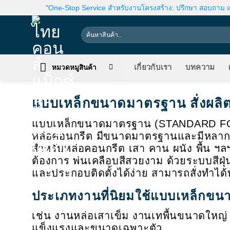
Skip
"One-Stop Service สำหรับงานโครงสร้าง: ปรึกษา สอบถาม แล
to
content
Search
for:
เกี่ยวกับเรา
บทความ
หมวดหมูสินค้า
แบบเหล็กขนาดมาตรฐาน สั่งผลิต
แบบเหล็กขนาดมาตรฐาน (STANDARD FOR
หล่อคอนกรีต มีขนาดมาตรฐานและมีหลากห
สำหรับหล่อคอนกรีต เสา คาน ผนัง พื้น ฯ
ต้องการ พ่นเคลือบสีสวยงาม ด้วยระบบสีฝุ่
และประกอบติดตั้งได้ง่าย
สามารถสั่งทำได้
ประเภทงานที่นิยมใช้แบบเหล็กขน
เช่น งานหล่อเสาเข็ม งานเทพื้นขนาดใหญ่
แข็งแรงและขนาดเฉพาะตัว.