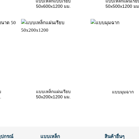
แบบเหล็กแบบเรียบ
แบบเหล็กแผ่นเรีย
50x600x1200 มม.
50x500x1200 มม
บ
แบบเหล็กแผ่นเรียบ
แบบมุมฉาก
.
50x200x1200 มม.
อุปกรณ์
แบบเหล็ก
สินค้าอื่นๆ