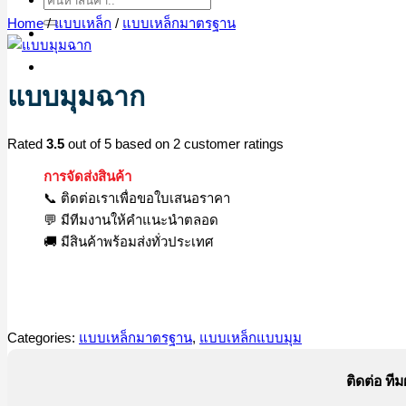
for:
Home
/
แบบเหล็ก
/
แบบเหล็กมาตรฐาน
ต้องการสอบถามข้อมูล ขอใบเสนอราคา ทีมฝ่ายขายไทยค
@thaiconsmax
082-450-0574
02-708-9040
แบบมุมฉาก
Rated
3.5
out of 5 based on
2
customer ratings
การจัดส่งสินค้า
📞 ติดต่อเราเพื่อขอใบเสนอราคา
💬 มีทีมงานให้คำแนะนำตลอด
🚚 มีสินค้าพร้อมส่งทั่วประเทศ
Categories:
แบบเหล็กมาตรฐาน
,
แบบเหล็กแบบมุม
ติดต่อ ที