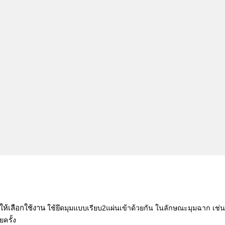
ให้เลือกใช้งาน
ใช้ยึดมุมแบบเรียบ2แผ่นเข้าด้วยกัน ในลักษณะมุมฉาก เช
ครั้ง