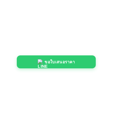
ขอใบเสนอราคา