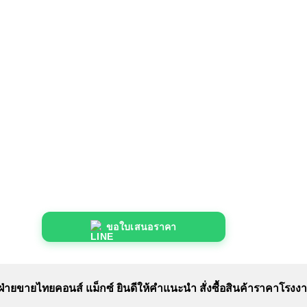
อนส์ แม็กซ์
ขอใบเสนอราคา
มฝ่ายขายไทยคอนส์ แม็กซ์ ยินดีให้คำแนะนำ สั่งซื้อสินค้าราคาโรงง