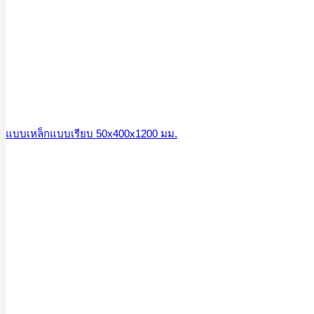
แบบเหล็กแบบเรียบ 50x400x1200 มม.