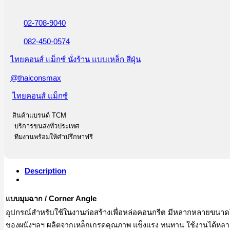
02-708-9040
082-450-0574
ไทยคอนส์ แม็กซ์ นั่งร้าน แบบเหล็ก สีฝุ่น
@thaiconsmax
ไทยคอนส์ แม็กซ์
สินค้าแบรนด์ TCM
บริการขนส่งทั่วประเทศ
ทีมงานพร้อมให้คำปรึกษาฟรี
Description
/ Corner Angle
แบบมุมฉาก
อุปกรณ์สำหรับใช้ในงานก่อสร้างเพื่อหล่อคอนกรีต มีหลากหลายขนาด
ผ
ของผนังฯลฯ
ลิตจากเหล็กเกรดคุณภาพ แข็งแรง ทนทาน ใช้งานได้หลาย