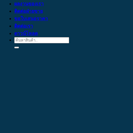
ผลงานของเรา
ติดต่อฝ่ายขาย
ขอใบเสนอราคา
ติดต่อเรา
ดาวน์โหลด
Search
for: