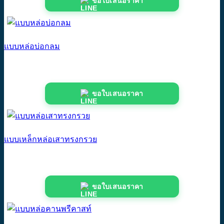
ขอใบเสนอราคา
แบบหล่อบ่อกลม
ขอใบเสนอราคา
แบบเหล็กหล่อเสาทรงกรวย
ขอใบเสนอราคา