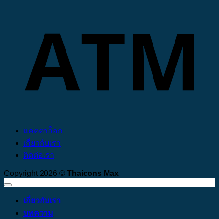
แคตตาล็อก
เกี่ยวกับเรา
ติดต่อเรา
Copyright 2026 ©
Thaicons Max
เกี่ยวกับเรา
บทความ