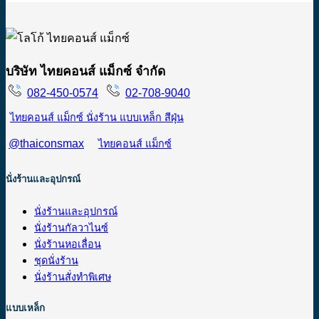
บริษัท ไทยคอนส์ แม็กซ์ จำกัด
082-450-0574
02-708-9040
ไทยคอนส์ แม็กซ์ นั่งร้าน แบบเหล็ก สีฝุ่น
@thaiconsmax
ไทยคอนส์ แม็กซ์
นั่งร้านและอุปกรณ์
นั่งร้านและอุปกรณ์
นั่งร้านกัลวาไนซ์
นั่งร้านหอเลื่อน
ชุดนั่งร้าน
นั่งร้านสั่งทำพิเศษ
แบบเหล็ก