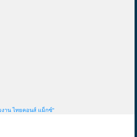
มงาน ไทยคอนส์ แม็กซ์"