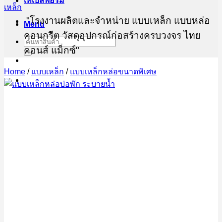
เทเบิ้ลฟอร์ม
"โรงงานผลิตและจำหน่าย แบบเหล็ก แบบหล่อ
Menu
คอนกรีต วัสดุอุปกรณ์ก่อสร้างครบวงจร ไทย
Search
for:
คอนส์ แม็กซ์"
Home
/
แบบเหล็ก
/
แบบเหล็กหล่อขนาดพิเศษ
ต้องการสอบถามข้อมูล ขอใบเสนอราคา ทีมฝ่าย
ขายไทยคอนส์ แม็กซ์
082-450-0574
02-708-9040
@thaiconsmax