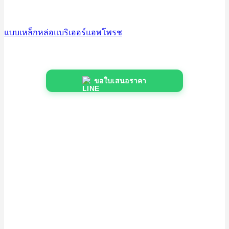
แบบเหล็กหล่อแบริเออร์แอพโพรช
ขอใบเสนอราคา