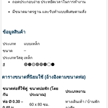
ถอดประกอบง่าย ประหยัดเวลาในการทำงาน
มีขนาดมาตรฐาน และรับทำแบบพิเศษตามสั่ง
ข้อมูลสินค้า
ประเภท
แบบเหล็ก
–
ขนาด
ประเภทวัสดุ
เหล็ก
🔴🟠🟡🟢🔵🟤⚪⚫
สี
ตารางขนาดที่นิยมใช้ (อ้างอิงตามขนาดท่อ)
ขนาดท่อที่ใช้คู่
ขนาดบ่อพัก (โดย
ประเภทงาน
กัน
ประมาณ)
ท่อ Ø 0.30 –
ทางเดินเท้า / บ้านพัก
60 x 80 ซม.
0.40 ม.
อาศัย