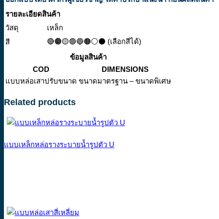
รายละเอียดสินค้า
วัสดุ
เหล็ก
🔴🟠🟡🟢🔵🟤⚪⚫ (เลือกสีได้)
สี
ข้อมูลสินค้า
COD
DIMENSIONS
แบบหล่อเสาปรับขนาด
ขนาดมาตรฐาน – ขนาดพิเศษ
Related products
แบบเหล็กหล่อรางระบายน้ำรูปตัว U