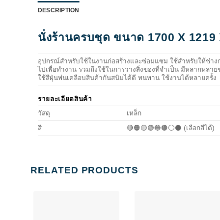
DESCRIPTION
นั่งร้านครบชุด ขนาด 1700 X 1219
อุปกรณ์สำหรับใช้ในงานก่อสร้างและซ่อมแซม ใช้สำหรับให้ช่างก่อส
ไปเพื่อทำงาน รวมถึงใช้ในการวางสิ่งของที่จำเป็น มีหลากหล
ใช้สีฝุ่นพ่นเคลือบสินค้ากันสนิมได้ดี ทนทาน ใช้งานได้หลายครั้ง
รายละเอียดสินค้า
วัสดุ
เหล็ก
สี
🔴🟠🟡🟢🔵🟤⚪⚫ (เลือกสีได้)
RELATED PRODUCTS