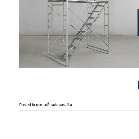
Posted in
แบบเหล็กหล่อคอนกรีต