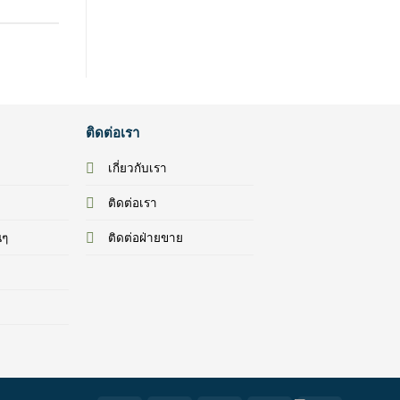
ติดต่อเรา
เกี่ยวกับเรา
ติดต่อเรา
นๆ
ติดต่อฝ่ายขาย