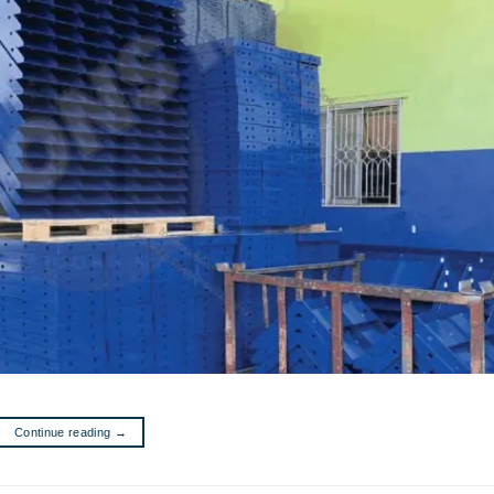
Continue reading
→