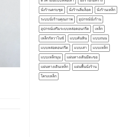
ตัวค้ำยันแบบหล่อเสา
นั่งร้านก่อสร้าง
นั่งร้านครบชุด
นั่งร้านลิ่มล็อค
นั่งร้านเหล็ก
ระบบนั่งร้านคุณภาพ
อุปกรณ์นั่งร้าน
อุปกรณ์เสริมระบบหล่อคอนกรีต
เหล็ก
เหล็กกัลวาไนซ์
แบบคันหิน
แบบถนน
แบบหล่อคอนกรีต
แบบเสา
แบบเหล็ก
แบบเหล็กมุม
แผ่นทางเดินมีตะขอ
แผ่นทางเดินเหล็ก
แผ่นพื้นนั่งร้าน
โครงเหล็ก