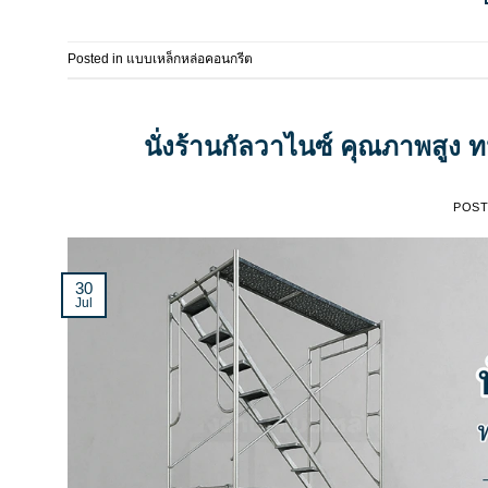
Posted in
แบบเหล็กหล่อคอนกรีต
นั่งร้านกัลวาไนซ์ คุณภาพสูง
POS
30
Jul