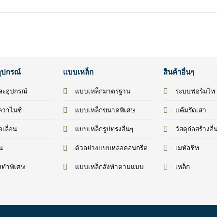
อุปกรณ์
แบบเหล็ก
สินค้าอื่นๆ
และอุปกรณ์
แบบเหล็กมาตรฐาน
ระบบฟอร์มไท
ัลวาไนซ์
แบบเหล็กขนาดพิเศษ
แค้มรัดเสา
อเลื่อน
แบบเหล็กรูปทรงอื่นๆ
วัสดุก่อสร้างอื่
าน
ตัวอย่างแบบหล่อคอนกรีต
เมทัลชีท
ั่งทำพิเศษ
แบบเหล็กสั่งทำตามแบบ
เหล็ก