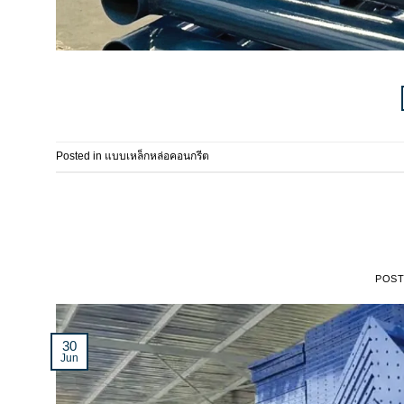
Posted in
แบบเหล็กหล่อคอนกรีต
POS
30
Jun