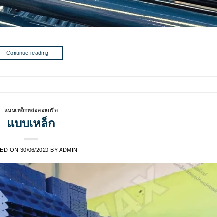
Continue reading
→
แบบเหล็กหล่อคอนกรีต
แบบเหล็ก
TED ON
30/06/2020
BY
ADMIN