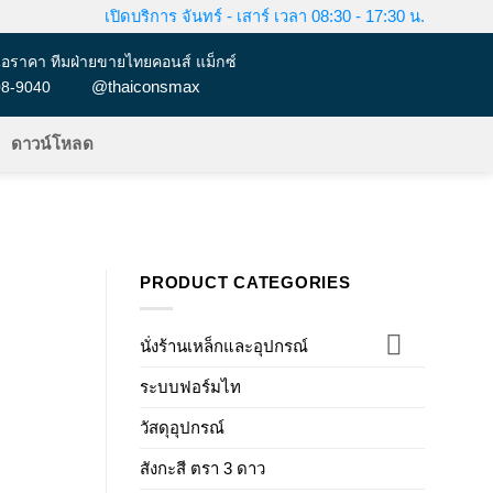
เปิดบริการ จันทร์ - เสาร์ เวลา 08:30 - 17:30 น.
อราคา ทีมฝ่ายขายไทยคอนส์ แม็กซ์
@thaiconsmax
08-9040
ดาวน์โหลด
PRODUCT CATEGORIES
นั่งร้านเหล็กและอุปกรณ์
ระบบฟอร์มไท
วัสดุอุปกรณ์
สังกะสี ตรา 3 ดาว