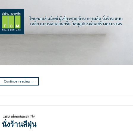
Continue reading
→
แบบเหล็กหล่อคอนกรีต
นั่งร้านสีฝุ่น