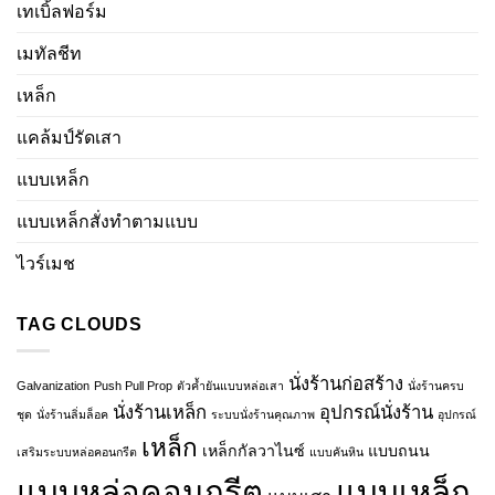
เทเบิ้ลฟอร์ม
เมทัลชีท
เหล็ก
แคล้มป์รัดเสา
แบบเหล็ก
แบบเหล็กสั่งทำตามแบบ
ไวร์เมช
TAG CLOUDS
นั่งร้านก่อสร้าง
Galvanization
Push Pull Prop
ตัวค้ำยันแบบหล่อเสา
นั่งร้านครบ
นั่งร้านเหล็ก
อุปกรณ์นั่งร้าน
ชุด
นั่งร้านลิ่มล็อค
ระบบนั่งร้านคุณภาพ
อุปกรณ์
เหล็ก
เหล็กกัลวาไนซ์
แบบถนน
เสริมระบบหล่อคอนกรีต
แบบคันหิน
แบบหล่อคอนกรีต
แบบเหล็ก