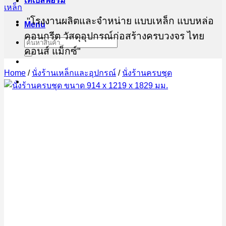
เทเบิ้ลฟอร์ม
"โรงงานผลิตและจำหน่าย แบบเหล็ก แบบหล่อ
Menu
คอนกรีต วัสดุอุปกรณ์ก่อสร้างครบวงจร ไทย
Search
for:
คอนส์ แม็กซ์"
Home
/
นั่งร้านเหล็กและอุปกรณ์
/
นั่งร้านครบชุด
ต้องการสอบถามข้อมูล ขอใบเสนอราคา ทีมฝ่าย
ขายไทยคอนส์ แม็กซ์
082-450-0574
02-708-9040
@thaiconsmax