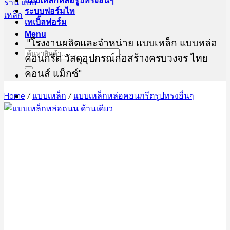
แบบเหล็กหล่อรูปทรงอื่นๆ
ระบบฟอร์มไท
เทเบิ้ลฟอร์ม
Menu
"โรงงานผลิตและจำหน่าย แบบเหล็ก แบบหล่อ
Search
คอนกรีต วัสดุอุปกรณ์ก่อสร้างครบวงจร ไทย
for:
คอนส์ แม็กซ์"
ต้องการสอบถามข้อมูล ขอใบเสนอราคา ทีมฝ่ายขาย
Home
/
แบบเหล็ก
/
แบบเหล็กหล่อคอนกรีตรูปทรงอื่นๆ
ไทยคอนส์ แม็กซ์
@thaiconsmax
082-450-0574
02-708-9040