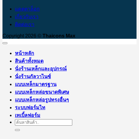
แคตตาล็อก
เกี่ยวกับเรา
ติดต่อเรา
Copyright 2026 ©
Thaicons Max
หน้าหลัก
สินค้าทั้งหมด
นั่งร้านเหล็กและอุปกรณ์
นั่งร้านกัลวาไนซ์
แบบเหล็กมาตรฐาน
แบบเหล็กหล่อขนาดพิเศษ
แบบเหล็กหล่อรูปทรงอื่นๆ
ระบบฟอร์มไท
เทเบิ้ลฟอร์ม
Search
for: