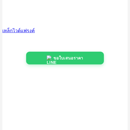
เหล็กไวด์แฟรงค์
ขอใบเสนอราคา