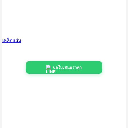
เหล็กแผ่น
ขอใบเสนอราคา