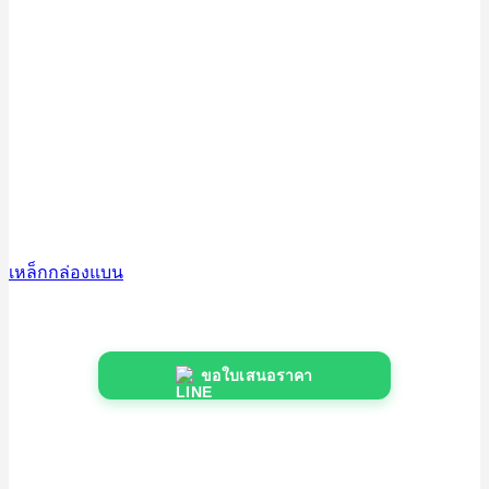
เหล็กกล่องแบน
ขอใบเสนอราคา