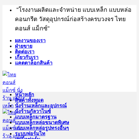
Skip
"โรงงานผลิตและจำหน่าย แบบเหล็ก แบบหล่อ
to
content
คอนกรีต วัสดุอุปกรณ์ก่อสร้างครบวงจร ไทย
คอนส์ แม็กซ์"
ผลงานของเรา
ฝ่ายขาย
ติดต่อเรา
เกี่ยวกับเรา
แคตตาล็อกสินค้า
หน้าหลัก
สินค้าทั้งหมด
นั่งร้านเหล็กและอุปกรณ์
นั่งร้านกัลวาไนซ์
แบบเหล็กมาตรฐาน
แบบเหล็กหล่อขนาดพิเศษ
แบบเหล็กหล่อรูปทรงอื่นๆ
ระบบฟอร์มไท