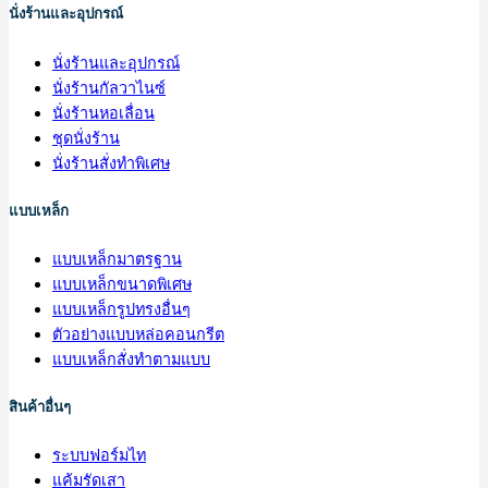
นั่งร้านและอุปกรณ์
นั่งร้านและอุปกรณ์
นั่งร้านกัลวาไนซ์
นั่งร้านหอเลื่อน
ชุดนั่งร้าน
นั่งร้านสั่งทำพิเศษ
แบบเหล็ก
แบบเหล็กมาตรฐาน
แบบเหล็กขนาดพิเศษ
แบบเหล็กรูปทรงอื่นๆ
ตัวอย่างแบบหล่อคอนกรีต
แบบเหล็กสั่งทำตามแบบ
สินค้าอื่นๆ
ระบบฟอร์มไท
แค้มรัดเสา