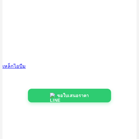
เหล็กไอบีม
ขอใบเสนอราคา