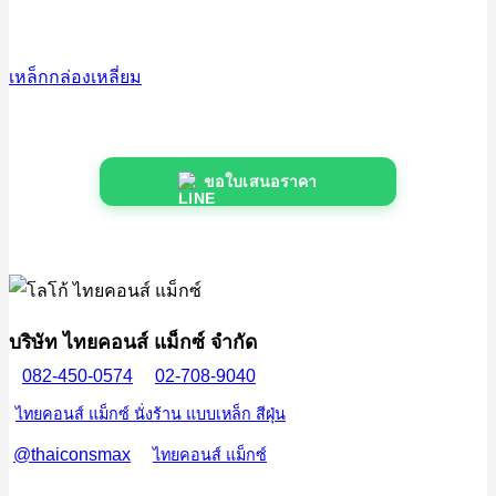
เหล็กกล่องเหลี่ยม
ขอใบเสนอราคา
บริษัท ไทยคอนส์ แม็กซ์ จำกัด
082-450-0574
02-708-9040
ไทยคอนส์ แม็กซ์ นั่งร้าน แบบเหล็ก สีฝุ่น
@thaiconsmax
ไทยคอนส์ แม็กซ์