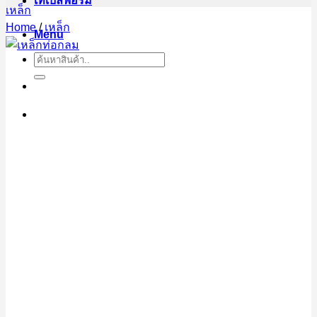
เทเบิ้ลฟอร์ม
Home
/
เหล็ก
Menu
Search
for:
ต้องการสอบถามข้อมูล ขอใบเสนอราคา ทีมฝ่าย
ขายไทยคอนส์ แม็กซ์
082-450-0574
02-708-9040
@thaiconsmax