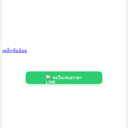
เหล็กข้ออ้อย
ขอใบเสนอราคา