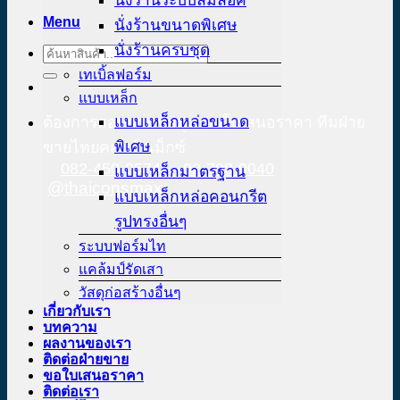
นั่งร้านระบบลิ่มล็อค
Menu
นั่งร้านขนาดพิเศษ
นั่งร้านครบชุด
Search
for:
เทเบิ้ลฟอร์ม
แบบเหล็ก
แบบเหล็กหล่อขนาด
ต้องการสอบถามข้อมูล ขอใบเสนอราคา ทีมฝ่าย
พิเศษ
ขายไทยคอนส์ แม็กซ์
082-450-0574
02-708-9040
แบบเหล็กมาตรฐาน
@thaiconsmax
แบบเหล็กหล่อคอนกรีต
รูปทรงอื่นๆ
ระบบฟอร์มไท
แคล้มป์รัดเสา
วัสดุก่อสร้างอื่นๆ
เกี่ยวกับเรา
บทความ
ผลงานของเรา
ติดต่อฝ่ายขาย
ขอใบเสนอราคา
ติดต่อเรา