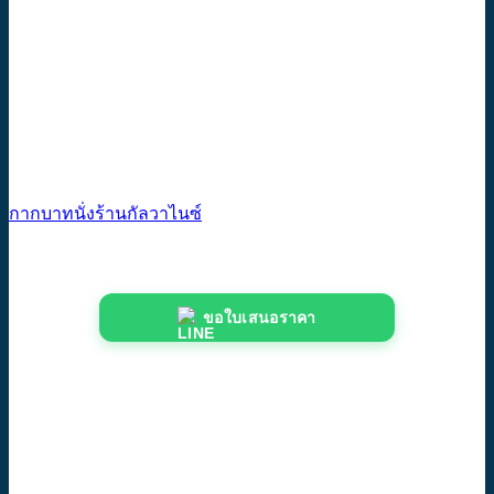
กากบาทนั่งร้านกัลวาไนซ์
ขอใบเสนอราคา