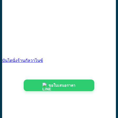
บันไดนั่งร้านกัลวาไนซ์
ขอใบเสนอราคา