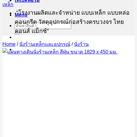
เทเบิ้ลฟอร์ม
"โรงงานผลิตและจำหน่าย แบบเหล็ก แบบหล่อ
Menu
คอนกรีต วัสดุอุปกรณ์ก่อสร้างครบวงจร ไทย
Search
for:
คอนส์ แม็กซ์"
Home
/
นั่งร้านเหล็กและอุปกรณ์
/
นั่งร้าน
ต้องการสอบถามข้อมูล ขอใบเสนอราคา ทีมฝ่าย
ขายไทยคอนส์ แม็กซ์
082-450-0574
02-708-9040
@thaiconsmax