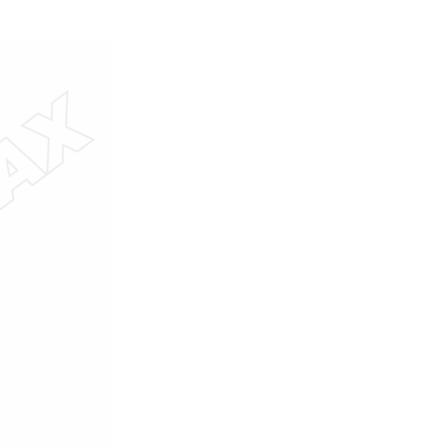
อนส์ แม็กซ์