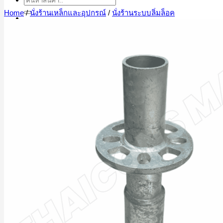
for:
Home
/
นั่งร้านเหล็กและอุปกรณ์
/
นั่งร้านระบบลิ่มล็อค
ต้องการสอบถามข้อมูล ขอใบเสนอราคา ทีมฝ่ายขายไทยค
@thaiconsmax
082-450-0574
02-708-9040