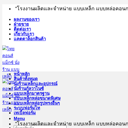
Skip
"โรงงานผลิตและจำหน่าย แบบเหล็ก แบบหล่อคอนกรี
to
content
ผลงานของเรา
ฝ่ายขาย
ติดต่อเรา
เกี่ยวกับเรา
แคตตาล็อกสินค้า
หน้าหลัก
สินค้าทั้งหมด
นั่งร้านเหล็กและอุปกรณ์
นั่งร้านกัลวาไนซ์
แบบเหล็กมาตรฐาน
แบบเหล็กหล่อขนาดพิเศษ
แบบเหล็กหล่อรูปทรงอื่นๆ
ระบบฟอร์มไท
เทเบิ้ลฟอร์ม
Menu
"โรงงานผลิตและจำหน่าย แบบเหล็ก แบบหล่อคอนกรี
Search