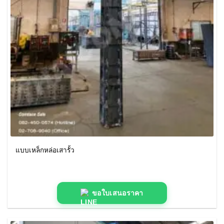
แบบเหล็กหล่อเสารั้ว
ขอใบเสนอราคา