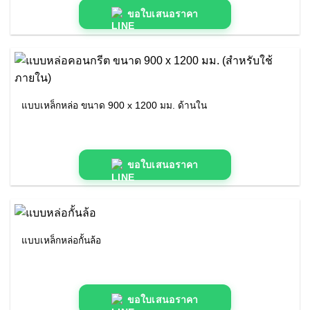
ขอใบเสนอราคา
แบบเหล็กหล่อ ขนาด 900 x 1200 มม. ด้านใน
ขอใบเสนอราคา
แบบเหล็กหล่อกั้นล้อ
ขอใบเสนอราคา