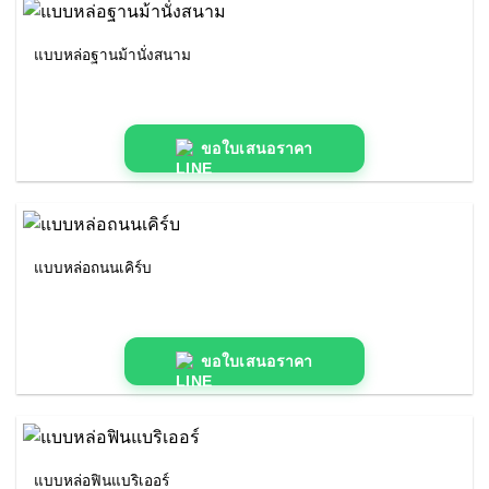
แบบหล่อฐานม้านั่งสนาม
ขอใบเสนอราคา
แบบหล่อถนนเคิร์บ
ขอใบเสนอราคา
แบบหล่อฟินแบริเออร์