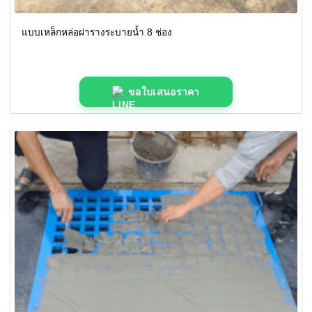
แบบเหล็กหล่อฝารางระบายน้ำ 8 ช่อง
ขอใบเสนอราคา