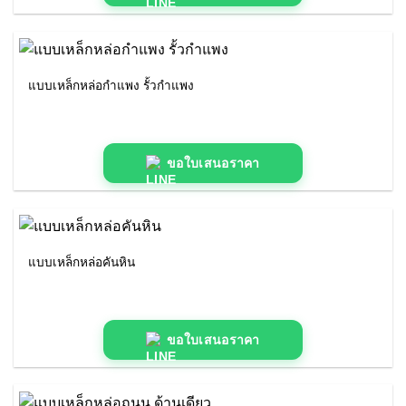
แบบเหล็กหล่อกำแพง รั้วกำแพง
ขอใบเสนอราคา
แบบเหล็กหล่อคันหิน
ขอใบเสนอราคา