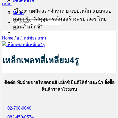
เทเบิ้ลฟอร์ม
"โรงงานผลิตและจำหน่าย แบบเหล็ก แบบหล่อ
Menu
คอนกรีต วัสดุอุปกรณ์ก่อสร้างครบวงจร ไทย
Search
for:
คอนส์ แม็กซ์"
Home
/
อะไหล่ซ่อมแซม
ต้องการสอบถามข้อมูล ขอใบเสนอราคา ทีมฝ่าย
ขายไทยคอนส์ แม็กซ์
082-450-0574
02-708-9040
เหล็กเพลทสี่เหลี่ยม4รู
@thaiconsmax
ติดต่อ ทีมฝ่ายขายไทยคอนส์ แม็กซ์ ยินดีให้คำแนะนำ สั่งซื้อ
สินค้าราคาโรงงาน
02-708-9040
082-450-0574