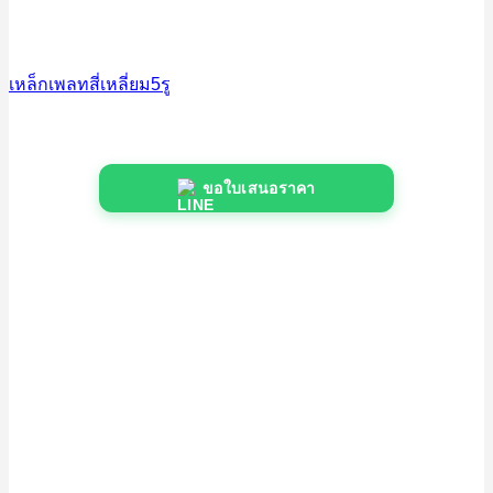
เหล็กเพลทสี่เหลี่ยม5รู
ขอใบเสนอราคา