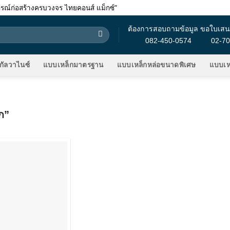
รณ์ก่อสร้างครบวงจร ไทยคอนส์ แม็กซ์"
ต้องการสอบถามข้อมูล ขอใบเสน
082-450-0574
02-7
นกัลวาไนซ์
แบบเหล็กมาตรฐาน
แบบเหล็กหล่อขนาดพิเศษ
แบบเหล
ก”