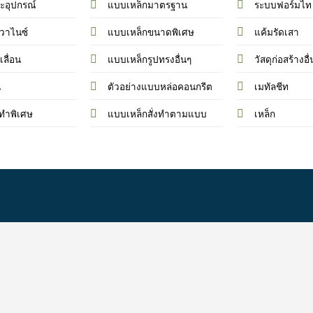
ละอุปกรณ์
แบบเหล็กมาตรฐาน
ระบบฟอร์มไท
ัลวาไนซ์
แบบเหล็กขนาดพิเศษ
แค้มรัดเสา
เลื่อน
แบบเหล็กรูปทรงอื่นๆ
วัสดุก่อสร้างอื
น
ตัวอย่างแบบหล่อคอนกรีต
เมทัลชีท
่งทำพิเศษ
แบบเหล็กสั่งทำตามแบบ
เหล็ก