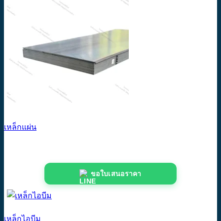
เหล็กแผ่น
ขอใบเสนอราคา
เหล็กไอบีม