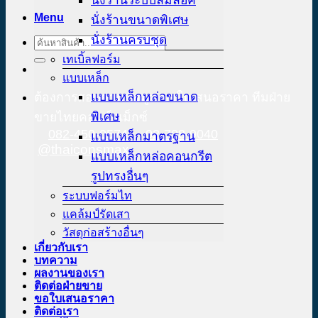
นั่งร้านระบบลิ่มล็อค
Menu
นั่งร้านขนาดพิเศษ
นั่งร้านครบชุด
Search
for:
เทเบิ้ลฟอร์ม
แบบเหล็ก
แบบเหล็กหล่อขนาด
ต้องการสอบถามข้อมูล ขอใบเสนอราคา ทีมฝ่าย
พิเศษ
ขายไทยคอนส์ แม็กซ์
082-450-0574
02-708-9040
แบบเหล็กมาตรฐาน
@thaiconsmax
แบบเหล็กหล่อคอนกรีต
รูปทรงอื่นๆ
ระบบฟอร์มไท
แคล้มป์รัดเสา
วัสดุก่อสร้างอื่นๆ
เกี่ยวกับเรา
บทความ
ผลงานของเรา
ติดต่อฝ่ายขาย
ขอใบเสนอราคา
ติดต่อเรา