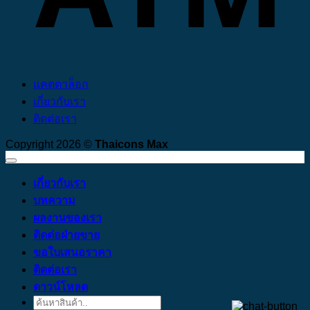
แคตตาล็อก
เกี่ยวกับเรา
ติดต่อเรา
Copyright 2026 ©
Thaicons Max
เกี่ยวกับเรา
บทความ
ผลงานของเรา
ติดต่อฝ่ายขาย
ขอใบเสนอราคา
ติดต่อเรา
ดาวน์โหลด
Search