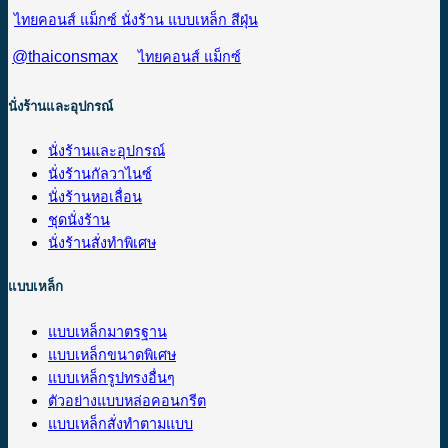
ไทยคอนส์ แม็กซ์ นั่งร้าน แบบเหล็ก สีฝุ่น
@thaiconsmax
ไทยคอนส์ แม็กซ์
นั่งร้านและอุปกรณ์
นั่งร้านและอุปกรณ์
นั่งร้านกัลวาไนซ์
นั่งร้านหอเลื่อน
ชุดนั่งร้าน
นั่งร้านสั่งทำพิเศษ
แบบเหล็ก
แบบเหล็กมาตรฐาน
แบบเหล็กขนาดพิเศษ
แบบเหล็กรูปทรงอื่นๆ
ตัวอย่างแบบหล่อคอนกรีต
แบบเหล็กสั่งทำตามแบบ