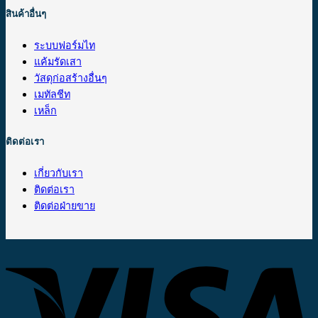
สินค้าอื่นๆ
ระบบฟอร์มไท
แค้มรัดเสา
วัสดุก่อสร้างอื่นๆ
เมทัลชีท
เหล็ก
ติดต่อเรา
เกี่ยวกับเรา
ติดต่อเรา
ติดต่อฝ่ายขาย
V